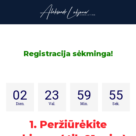
Registracija sėkminga!
02
23
59
55
Dien.
Val.
Min.
Sek.
1. Peržiūrėkite