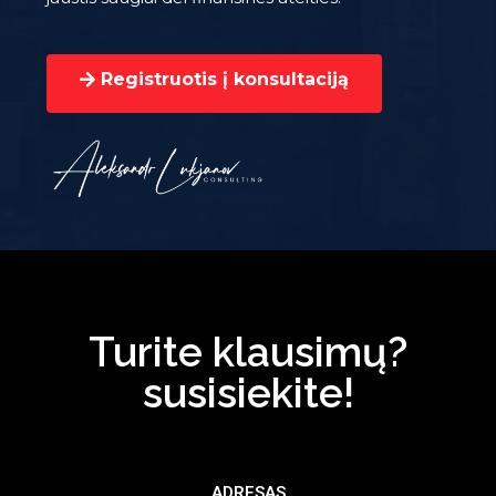
Registruotis į konsultaciją
Turite klausimų?
susisiekite!
ADRESAS