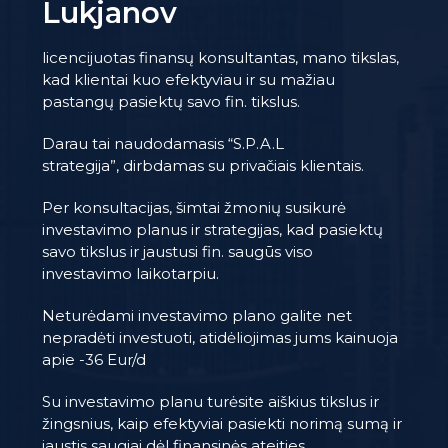
Lukjanov
licencijuotas finansų konsultantas, mano tikslas,
kad klientai kuo efektyviau ir su mažiau
pastangų pasiektų savo fin. tikslus.
Darau tai naudodamasis
“S.P.A.L
strategija”,
dirbdamas su privačiais klientais.
Per konsultacijas, šimtai žmonių susikurė
investavimo planus ir strategijas, kad pasiektų
savo tikslus ir jaustusi fin. saugūs viso
investavimo
laikotarpiu.
Neturėdami investavimo plano galite net
nepradėti investuoti, atidėliojimas jums kainuoja
apie -36 Eur/d
Su investavimo planu turėsite aiškius tikslus ir
žingsnius, kaip efektyviai pasiekti norimą sumą ir
jaustis saugiai dėl finansinės ateities.