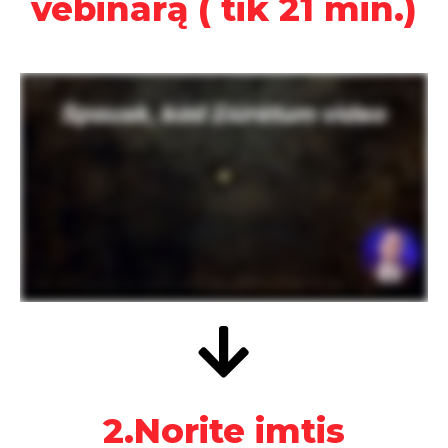
vebinarą ( tik 21 min.)
2.Norite imtis