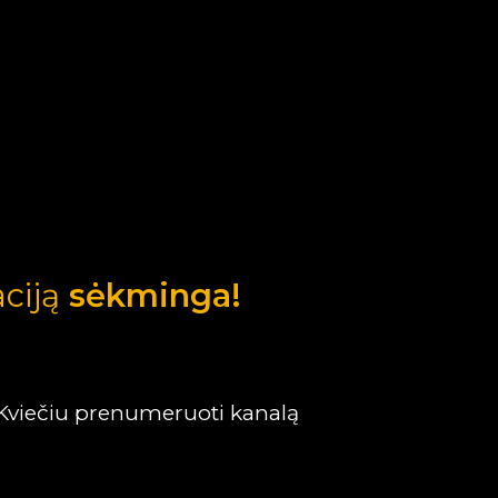
aciją
sėkminga!
Kviečiu prenumeruoti kanalą