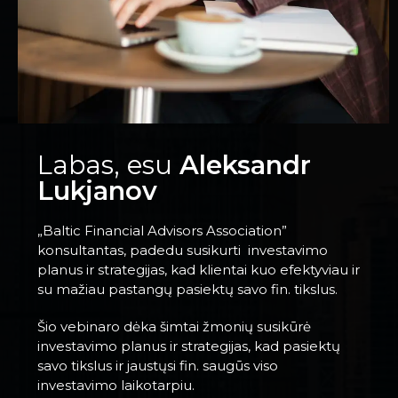
Labas, esu
Aleksandr
Lukjanov
„Baltic Financial Advisors Association”
konsultantas, padedu susikurti investavimo
planus ir strategijas, kad klientai kuo efektyviau ir
su mažiau pastangų pasiektų savo fin. tikslus.
Šio vebinaro
dėka šimtai žmonių susikūrė
investavimo planus ir strategijas, kad pasiektų
savo tikslus ir jaustųsi fin. saugūs viso
investavimo
laikotarpiu.