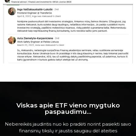
Viskas apie ETF vieno mygtuko
paspaudimu...
Nebereikės jaudintis nuo ko pradėti norint pasiekti savo
finansinių tikslų ir jaustis saugiau dėl ateities