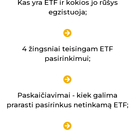
Kas yra ETF ir kokios jo rūšys
egzistuoja;
4 žingsniai teisingam ETF
pasirinkimui;
Paskaičiavimai - kiek galima
prarasti pasirinkus netinkamą ETF;