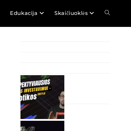
Edukacija
Skaičiuoklės
Toggle
website
Investicijos, kurių neveikia krizės
Kaip gauti geriausias (sau) būsto paskolos sąlygas?
search
Kur investuoti 100Eur periodiškai (7 vietos)
Perspektyviausios
įmonės investavimui –
robotikos srityje (+ 1
robotikos ETF)
Kaip taupyti kai gyvenu
nuo algos iki algos? |