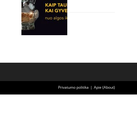
Finansai | Investavimas
Privatumo politika
Apie (About)