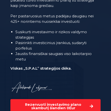
padėsiu turėti investavimo planą su strategija
kaip įmanoma greičiau.
Per pastaruosius metus padėjau daugiau nei
425+ norintiems nuosekliai investuoti:
Susikurti investavimo ir rizikos valdymo
strategijas
Pasirinkti investicinius įrankius, sudaryti
porfelius
Jaustis finansiškai saugiais viso laikotarpio
metu
Viskas „S.P.A.L” strategijos dėka.
Rezervuoti investavimo plano
skambutį šiandien 0Eur