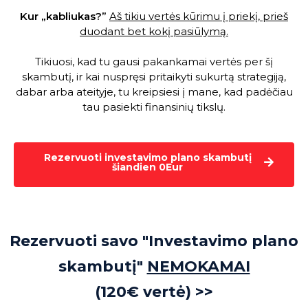
Kur „kabliukas?”
Aš tikiu vertės kūrimu į priekį, prieš
duodant bet kokį pasiūlymą.
Tikiuosi, kad tu gausi pakankamai vertės per šį
skambutį, ir kai nuspręsi pritaikyti sukurtą strategiją,
dabar arba ateityje, tu kreipsiesi į mane, kad padėčiau
tau pasiekti finansinių tikslų.
Rezervuoti investavimo plano skambutį
šiandien 0Eur
Rezervuoti savo "Investavimo plano
skambutį"
NEMOKAMAI
(120€ vertė) >>