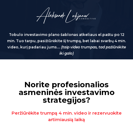
Tobulo investavimo plano šablonas atkeliaus el.paštu po 12
min. Tuo tarpu, pasižiūrėkite šį trumpą, bet labai svarbų 4 min.
video, kurį padariau jums….
(taip video trumpas, tad pažiūrėkite
iki galo)
Norite profesionalios
asmeninės investavimo
strategijos?
Peržiūrėkite trumpą 4 min. video ir rezervuokite
artimiausią laiką