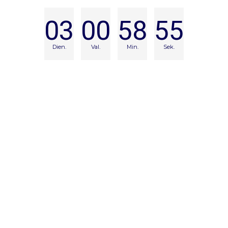
03
00
58
54
Dien.
Val.
Min.
Sek.