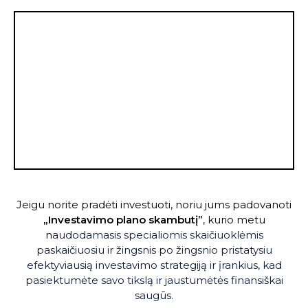
Jeigu norite pradėti investuoti, noriu jums padovanoti
„
Investavimo plano skambutį”
, kurio metu
n
audodamasis specialiomis skaičiuoklėmis
paskaičiuosiu ir žingsnis po žingsnio pristatysiu
efektyviausią investavimo strategiją ir įrankius, kad
pasiektumėte savo tikslą ir jaustumėtės finansiškai
saugūs.