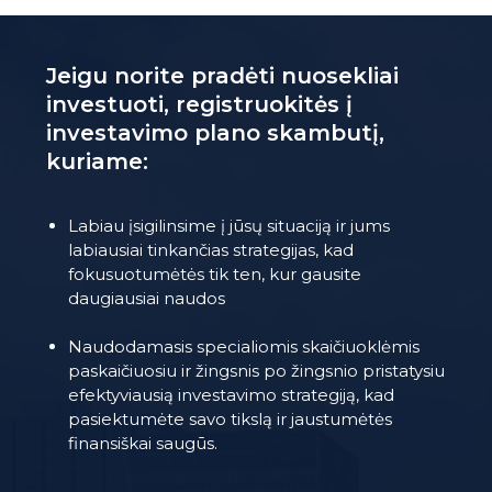
Jeigu norite pradėti nuosekliai
investuoti, registruokitės į
investavimo plano skambutį,
kuriame:
Labiau įsigilinsime į jūsų situaciją ir jums
labiausiai tinkančias strategijas, kad
fokusuotumėtės tik ten, kur gausite
daugiausiai naudos
Naudodamasis specialiomis skaičiuoklėmis
paskaičiuosiu ir žingsnis po žingsnio pristatysiu
efektyviausią investavimo strategiją, kad
pasiektumėte savo tikslą ir jaustumėtės
finansiškai saugūs.